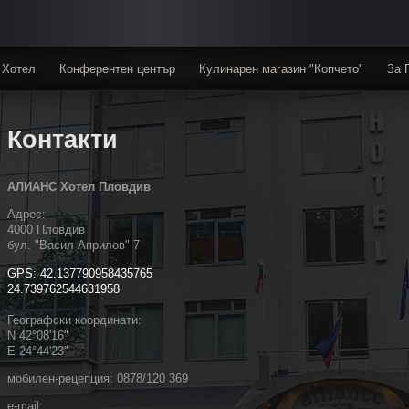
Хотел
Конферентен център
Кулинарен магазин "Копчето"
За 
Контакти
АЛИАНС Хотел Пловдив
Адрес:
4000 Пловдив
бул. "Васил Априлов" 7
GPS: 42.137790958435765
24.739762544631958
Географски координати:
N 42°08'16"
E 24°44'23"
мобилен-рецепция: 0878/120 369
e-mail: