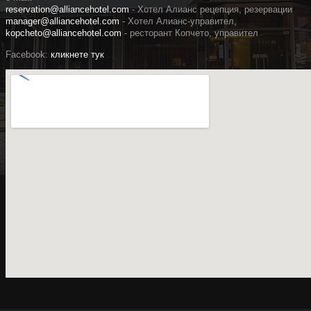
reservation@alliancehotel.com
- Хотел Алианс рецепция, резервации
manager@alliancehotel.com
- Хотел Алианс-управител,
kopcheto@alliancehotel.com
- ресторант Копчето, управител
Facebook:
кликнете тук