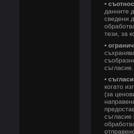
•
съотнос
данните д
сведени д
обработва
тези, за 
•
огранич
съхранява
съобразно
съгласие.
•
съгласие
когато и
(за ценов
направена
предостав
съгласие
обработва
отправено