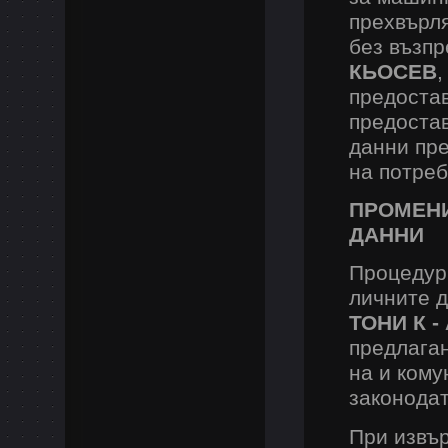
прехвърля
без възпр
КЬОСЕВ
,
предостав
предостав
данни пре
на потреб
ПРОМЕНИ
ДАННИ
Процедур
личните 
ТОНИ К 
предлаган
на и кому
законода
При извъ