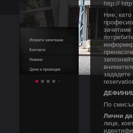
http:// ht
Ние, като
професион
зачитаме 
потребите
Изпрати запитване
информир
Контакти
пренасочв
запознайт
Новини
внимателн
Цени и промоции
зададете 
reservati
ДЕФИНИ
По смисъ
Лични да
лице, кое
идентифи