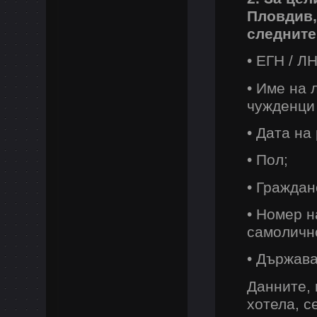
Пловдив,
следните
• ЕГН / Л
• Име на 
чужденци 
• Дата на
• Пол;
• Граждан
• Номер н
самоличн
• Държава
Данните, 
хотела, с