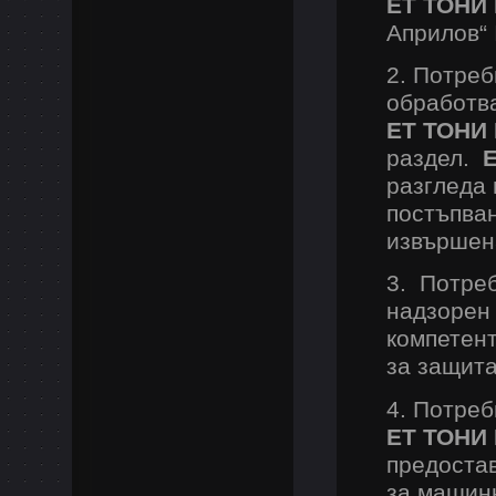
ЕТ ТОНИ 
Априлов“ 
2. Потреб
обработв
ЕТ ТОНИ 
раздел.
разгледа 
постъпван
извършен
3. Потреб
надзорен
компетент
за защита
4. Потреб
ЕТ ТОНИ
предостав
за машинн