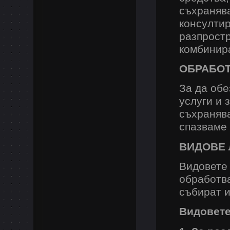
съхранява
консултир
разпростр
комбинир
ОБРАБОТ
За да обе
услуги и 
съхранява
спазваме
ВИДОВЕ 
Видовете 
обработва
събират и
Видовете