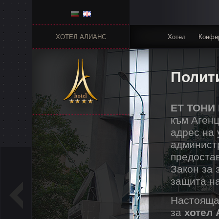
ХОТЕЛ АЛИАНС
Хотел
Конфер
Полити
ЕТ ТОНИ 
към Агенц
адрес на 
админист
предоста
Закон за 
защита на
Настоящат
за
хотел 