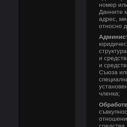
номер или
Данните м
адрес, ме
относно д
Админист
юридическ
структура
и средств
и средств
Съюза ил
специални
установен
членка;
Обработв
съвкупнос
отношение
средства,