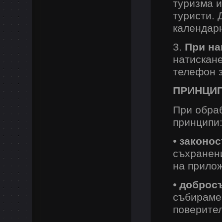
туризма и
туристи. 
календарн
3.
При на
натискане
телефон з
ПРИНЦИП
При обраб
принципи
•
законос
съхранен
на прилож
•
добросъ
събираме
поверител