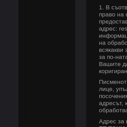
1. В съот
право на 
предостав
адрес: re
информаци
на обрабо
всякакви
за по-нат
Вашите да
коригиран
Писменото
лице, уп
посочения
адресът, 
обработв
Адрес за 