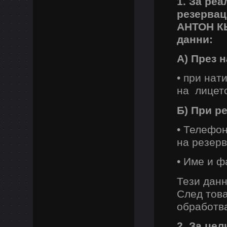
1. За ре
резервац
АНТОН КЬ
данни:
А) През н
• при нат
на лицето
Б) При р
• Телефон
на резер
• Име и ф
Тези данн
След тов
обработв
2. За цел