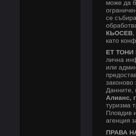
може да б
ограничен
се събира
обработв
КЬОСЕВ
,
като кон
ЕТ ТОНИ 
лична ин
или админ
предостав
законово
Данните, 
Алианс, 
туризма 
Пловдив 
агенция з
ПРАВА Н