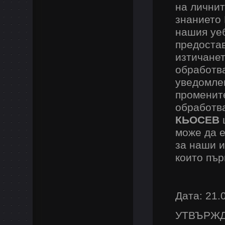
на лични
знанието 
нашия уеб
предостав
изтичанет
обработва
уведомлен
промените
обработв
КЬОСЕВ
може да е
за наши и
които пър
Дата: 21.
УТВЪРЖДА