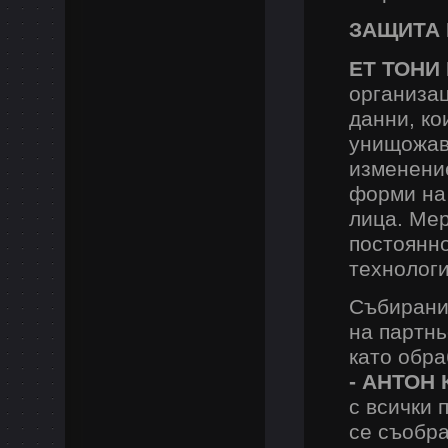
ЗАЩИТА 
ЕТ ТОНИ 
организац
данни, ко
унищожава
изменение
форми на
лица. Мер
постоянн
технологи
Събирани
на партн
като обр
- АНТОН
с всички 
се съобра