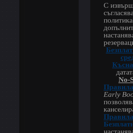
С извърш
съгласява
политика 
допълнит
настаняв
резервац
Безплат
сре
Късна
датат
No-
Правила 
Early Boo
позволяв
канселир
Правила
Безплат
настаняв