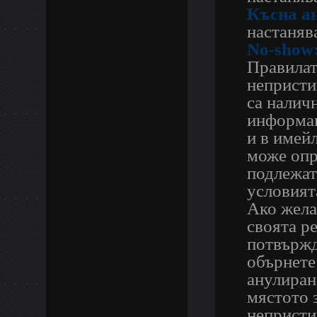
Късна а
настанява
No-show
Правилат
непристи
са наличн
информац
и в имей
може опр
подлежат
условият
Ако жела
своята р
потвържд
обърнете
анулиран
мястото 
непристи